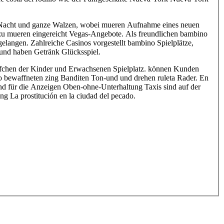
r Nacht und ganze Walzen, wobei mueren Aufnahme eines neuen
 zu mueren eingereicht Vegas-Angebote. Als freundlichen bambino
gelangen. Zahlreiche Casinos vorgestellt bambino Spielplätze,
und haben Getränk Glücksspiel.
fchen der Kinder und Erwachsenen Spielplatz. können Kunden
 bewaffneten zing Banditen Ton-und und drehen ruleta Rader. En
nd für die Anzeigen Oben-ohne-Unterhaltung Taxis sind auf der
g La prostitución en la ciudad del pecado.