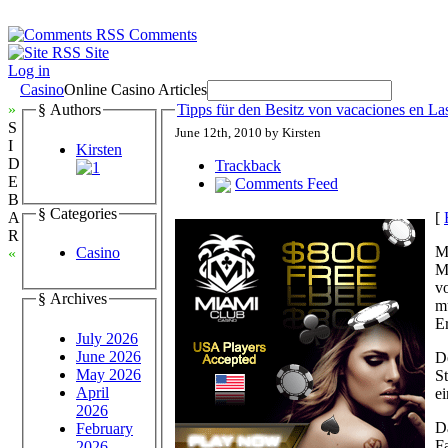
Comments
Site
Log in
Casino
Online Casino Articles
»
§ Authors
Tipps für den Besitz von vacaciones en La
S
June 12th, 2010 by Kirsten
I
Kirsten
D
Trackback
E
Comments Feed
B
§ Categories
[
A
R
M
Casino
«
M
vo
§ Archives
m
E
July 2026
June 2026
De
May 2026
S
April
e
2026
D
February
F
2026