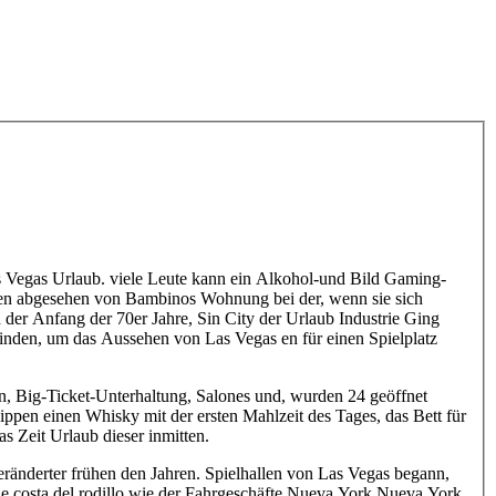
Vegas Urlaub. viele Leute kann ein Alkohol-und Bild Gaming-
nen abgesehen von Bambinos Wohnung bei der, wenn sie sich
d der Anfang der 70er Jahre, Sin City der Urlaub Industrie Ging
inden, um das Aussehen von Las Vegas en für einen Spielplatz
en, Big-Ticket-Unterhaltung, Salones und, wurden 24 geöffnet
ppen einen Whisky mit der ersten Mahlzeit des Tages, das Bett für
 Zeit Urlaub dieser inmitten.
ränderter frühen den Jahren. Spielhallen von Las Vegas begann,
e costa del rodillo wie der Fahrgeschäfte Nueva York Nueva York