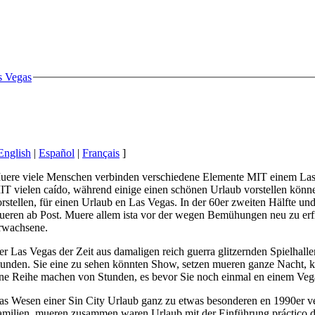
s Vegas
English
|
Español
|
Français
]
uere viele Menschen verbinden verschiedene Elemente MIT einem Las 
IT vielen caído, während einige einen schönen Urlaub vorstellen kön
rstellen, für einen Urlaub en Las Vegas. In der 60er zweiten Hälfte un
ueren ab Post. Muere allem ista vor der wegen Bemühungen neu zu erf
rwachsene.
r Las Vegas der Zeit aus damaligen reich guerra glitzernden Spielhall
tunden. Sie eine zu sehen könnten Show, setzen mueren ganze Nacht, ki
ine Reihe machen von Stunden, es bevor Sie noch einmal en einem Vegas
as Wesen einer Sin City Urlaub ganz zu etwas besonderen en 1990er ve
amilien, mueren zusammen waren Urlaub mit der Einführung práctico d