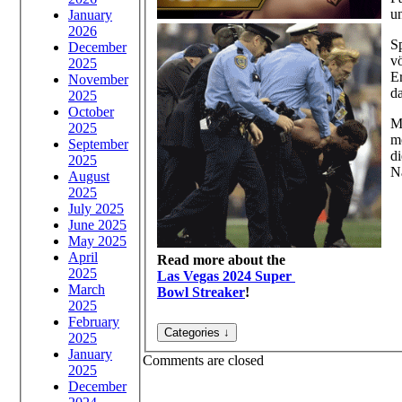
u
January
2026
S
December
v
2025
Er
November
d
2025
October
M
2025
m
September
d
2025
N
August
2025
July 2025
June 2025
May 2025
April
Read more about the
2025
Las Vegas 2024 Super
March
Bowl Streaker
!
2025
February
2025
January
Comments are closed
2025
December