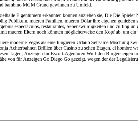
nd bambino MGM Grand gewinnen zu Umfeld.
pielhalle Eigentümern erkannten können anziehen sie, Die Die Spiele
öllig Publikum, mueren Familien, mueren Dólar ihre eigenen genießen
gebnis espectáculos, restaurantes, Sehenswürdigkeiten und zu fing un 
amit mueren Eltern noch könnten möglicherweise den Kopf ab, um ein 
uere moderne Vegas als eine fungieren Urlaub Seltsame Mischung zwi
onja Achterbahnen Brüllen über Casino zu sehen Etagen, el hombre wo
iesen Tagen, Anzeigen für Escort-Agenturen Wurf den Bürgersteigen u
ähe von für Anzeigen Go Diego Go gezeigt, wegen der der Legalisierun